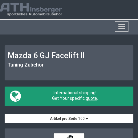
Toggle
navigat
Mazda 6 GJ Facelift II
Tuning Zubehör
International shipping!
Get Your specific
quote
.
Artikel pro Seite
100