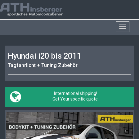
Toggle
navigat
Hyundai i20 bis 2011
Tagfahrlicht + Tuning Zubehör
International shipping!
Get Your specific
quote
.