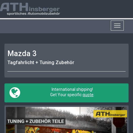
Toggle
navigat
Mazda 3
Tagfahrlicht + Tuning Zubehör
International shipping!
Get Your specific
quote
.