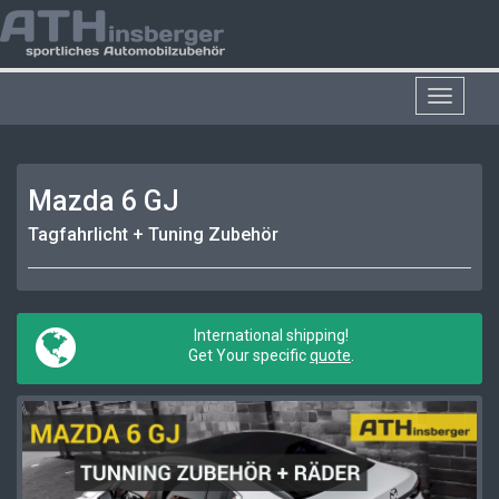
Toggle
navigat
Mazda 6 GJ
Tagfahrlicht + Tuning Zubehör
International shipping!
Get Your specific
quote
.