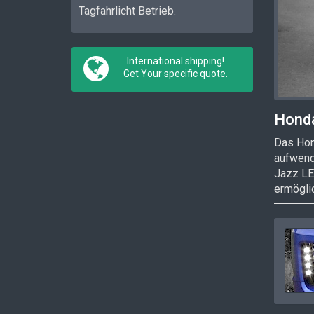
Tagfahrlicht Betrieb.
International shipping!
Get Your specific
quote
.
Honda
Das Hond
aufwend
Jazz LED
ermögli