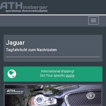
Toggle
navigat
Jaguar
Tagfahrlicht zum Nachrüsten
International shipping!
Get Your specific
quote
.