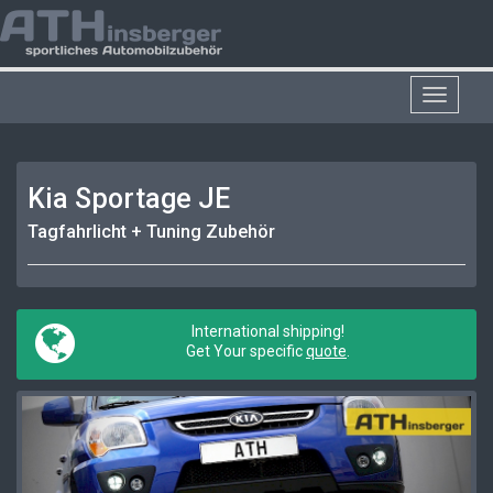
Toggle
navigat
Kia Sportage JE
Tagfahrlicht + Tuning Zubehör
International shipping!
Get Your specific
quote
.