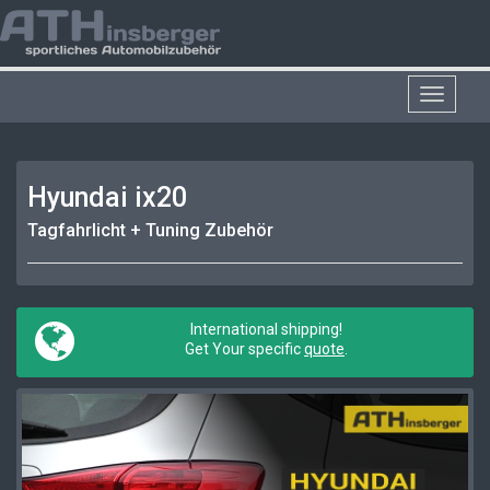
Toggle
navigat
Hyundai ix20
Tagfahrlicht + Tuning Zubehör
International shipping!
Get Your specific
quote
.