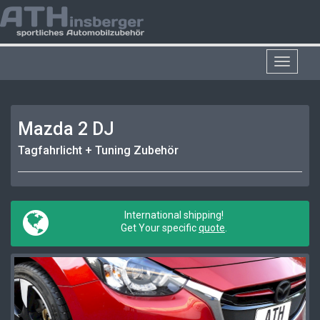
Toggle
navigat
Mazda 2 DJ
Tagfahrlicht + Tuning Zubehör
International shipping!
Get Your specific
quote
.