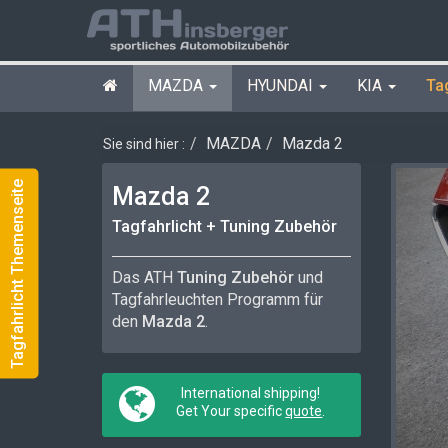
MAZDA
HYUNDAI
KIA
Ta
MAZDA
Mazda 2
Sie sind hier :
Tagfahrlicht Themenseite
Mazda 2
Tagfahrlicht + Tuning Zubehör
Das ATH
Tuning Zubehör
und
Tagfahrleuchten Programm für
den
Mazda 2
.
International shipping!
Get Your specific
quote
.