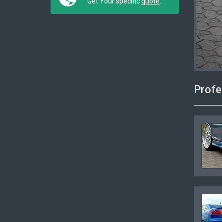
Get Your specific
quote
.
Profe