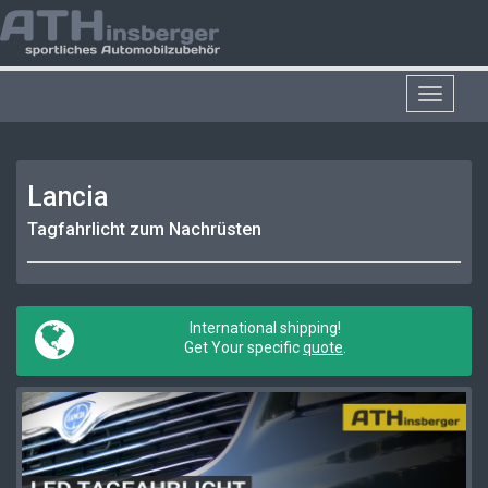
Toggle
navigat
Lancia
Tagfahrlicht zum Nachrüsten
International shipping!
Get Your specific
quote
.