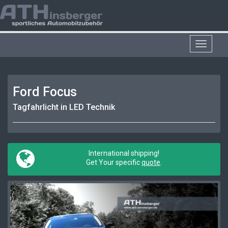
Toggle
navigat
Ford Focus
Tagfahrlicht in LED Technik
International shipping!
Get Your specific
quote
.