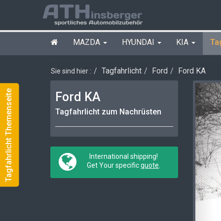
MAZDA
HYUNDAI
KIA
Ta
Tagfahrlicht
Ford
Ford KA
Sie sind hier :
Tagfahrlicht Themenseite
Ford KA
Tagfahrlicht zum Nachrüsten
International shipping!
Get Your specific
quote
.