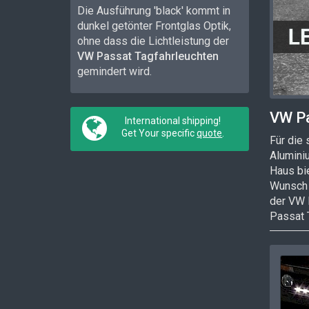
Die Ausführung 'black' kommt in
dunkel getönter Frontglas Optik,
ohne dass die Lichtleistung der
VW Passat Tagfahrleuchten
gemindert wird.
VW Pa
International shipping!
Get Your specific
quote
.
Für die 
Alumini
Haus bie
Wunsch 
der VW 
Passat 