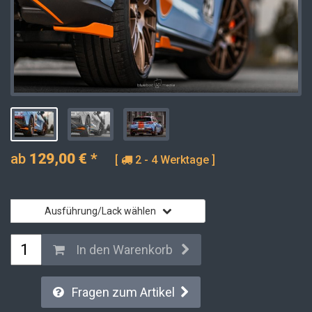
ab
129,00
€
*
[
2 - 4 Werktage ]
Ausführung/Lack wählen
In den Warenkorb
Fragen zum Artikel