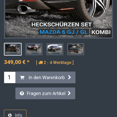
349,00
€
*
[
2 - 4 Werktage ]
In den Warenkorb
Fragen zum Artikel
Info