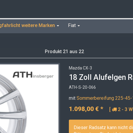
gfahrlicht weitere Marken
Fiat
Produkt 21 aus 22
Mazda CX-3
18 Zoll Alufelgen 
ATH-S-20-066
mit
Sommerbereifung 225-45-
1.098,00
€
*
[
2 - 3 W
Dieser Radsatz kann nicht di