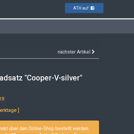
ATH auf
nächster Artikel
Radsatz "Cooper-V-silver"
18
erktage ]
rekt über den Online-Shop bestellt werden.