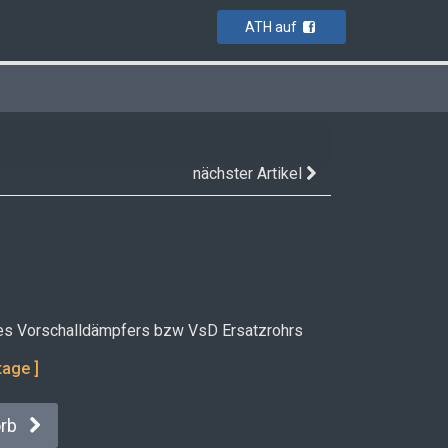
ATH auf
nächster Artikel
des Vorschalldämpfers bzw VsD Ersatzrohrs
tage ]
orb