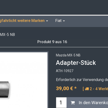
gfahrlicht weitere Marken
Fiat
MX-5 NB
Produkt 9 aus 16
Mazda MX-5 NB
Adapter-Stück
ATH-10927
Erforderlich zur Verwendung 
39,00
€
*
[
2 - 4 Werk
In den Warenk