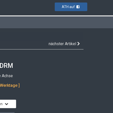
ATH auf
nächster Artikel
g DRM
je Achse
 Werktage ]
en