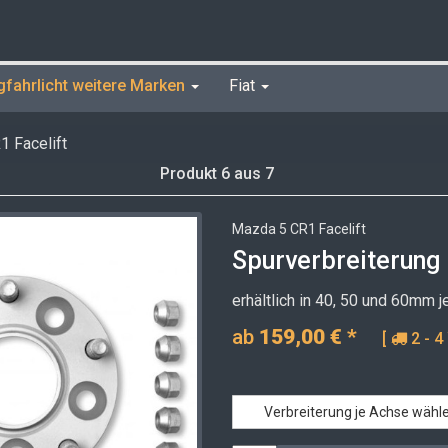
gfahrlicht weitere Marken
Fiat
 Facelift
Produkt 6 aus 7
Mazda 5 CR1 Facelift
Spurverbreiterun
erhältlich in 40, 50 und 60mm 
ab
159,00
€
*
[
2 - 4
Verbreiterung je Achse wähl