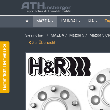
MAZDA
HYUNDAI
KIA
Ta
MAZDA
Mazda 5
Mazda 5 CR1
Sie sind hier :
Zur Übersicht
Tagfahrlicht Themenseite