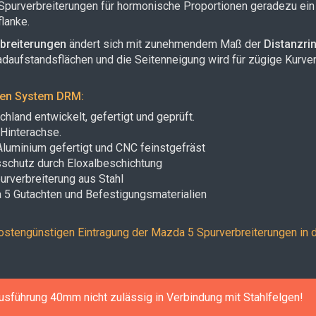
Spurverbreiterungen für hormonische Proportionen geradezu ei
gflanke.
breiterungen
ändert sich mit zunehmendem Maß der
Distanzri
adaufstandsflächen und die Seitenneigung wird für zügige Kurvenf
gen System DRM:
land entwickelt, gefertigt und geprüft.
 Hinterachse.
Aluminium gefertigt und CNC feinstgefräst
sschutz durch Eloxalbeschichtung
urverbreiterung aus Stahl
5 Gutachten und Befestigungsmaterialien
ostengünstigen Eintragung der Mazda 5 Spurverbreiterungen in 
sführung 40mm nicht zulässig in Verbindung mit Stahlfelgen!