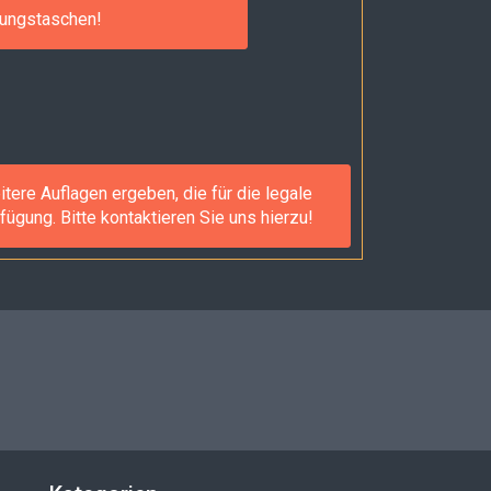
rungstaschen!
ere Auflagen ergeben, die für die legale
gung. Bitte kontaktieren Sie uns hierzu!