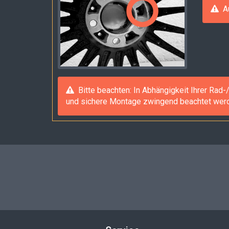
Au
Bitte beachten: In Abhängigkeit Ihrer Rad
und sichere Montage zwingend beachtet werden