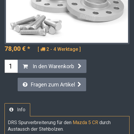
78,00
€
*
[
2 - 4 Werktage ]
In den Warenkorb
Fragen zum Artikel
Info
DRS Spurverbreiterung für den
Mazda 5 CR
durch
Austausch der Stehbolzen.